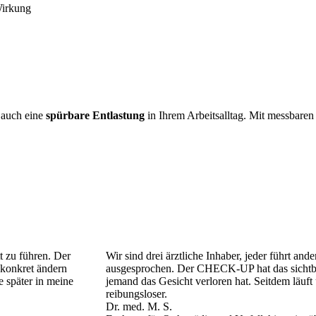
Wirkung
 auch eine
spürbare Entlastung
in Ihrem Arbeitsalltag. Mit messbaren
t zu führen. Der
Wir sind drei ärztliche Inhaber, jeder führt and
konkret ändern
ausgesprochen. Der CHECK-UP hat das sichtba
ge später in meine
jemand das Gesicht verloren hat. Seitdem läuf
reibungsloser.
Dr. med. M. S.