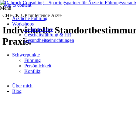
Skip to content
Menü
CHECK-UP für leitende Ärzte
Ärztliche Führung
Workshops
Individuelle Standortbestimmun
Leitende Ärzte
Geschäftsführung & HR
Praxis.
Gesundheitseinrichtungen
Schwerpunkte
Führung
Persönlichkeit
Konflikt
Über mich
Blog