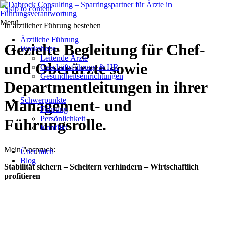
Skip to content
Menü
In ärztlicher Führung bestehen
Ärztliche Führung
Gezielte Begleitung für Chef-
Workshops
Leitende Ärzte
und Oberärzte sowie
Geschäftsführung & HR
Gesundheitseinrichtungen
Departmentleitungen in ihrer
Schwerpunkte
Management- und
Führung
Persönlichkeit
Führungsrolle.
Konflikt
Mein Anspruch:
Über mich
Blog
Stabilität sichern – Scheitern verhindern – Wirtschaftlich
profitieren