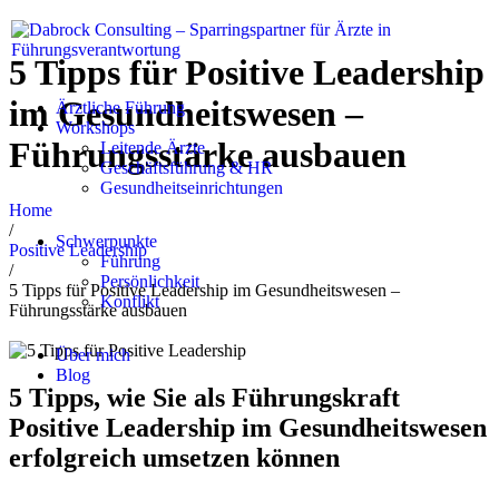
5 Tipps für Positive Leadership
im Gesundheitswesen –
Ärztliche Führung
Workshops
Führungsstärke ausbauen
Leitende Ärzte
Geschäftsführung & HR
Gesundheitseinrichtungen
Home
/
Schwerpunkte
Positive Leadership
Führung
/
Persönlichkeit
5 Tipps für Positive Leadership im Gesundheitswesen –
Konflikt
Führungsstärke ausbauen
Über mich
Blog
5 Tipps, wie Sie als Führungskraft
Positive Leadership im Gesundheitswesen
erfolgreich umsetzen können