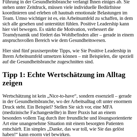
Führung in der Gesundheitsbranche verlangt Ihnen einiges ab. Sie
stehen unter Zeitdruck, müssen viele individuelle Bedürfnisse
koordinieren und erleben oft hautnah emotionale Belastungen im
Team. Umso wichtiger ist es, ein Arbeitsumfeld zu schaffen, in dem
sich alle gesehen und unterstützt fühlen. Positive Leadership kann
hier viel bewegen. Es stärkt die Motivation, verbessert die
Teamdynamik und fördert das Wohlbefinden aller – gerade in einem
anspruchsvollen Bereich wie dem Gesundheitswesen.
Hier sind fünf praxiserprobte Tipps, wie Sie Positive Leadership in
Ihrem Arbeitsumfeld umsetzen können – mit Beispielen, die speziell
auf die Gesundheitsbranche zugeschnitten sind.
Tipp 1: Echte Wertschätzung im Alltag
zeigen
Wertschätzung ist kein „Nice-to-have“, sondern essenziell – gerade
in der Gesundheitsbranche, wo der Arbeitsalltag oft unter enormem
Druck steht. Ein Beispiel? Stellen Sie sich vor, eine MFA
(medizinische Fachangestellte) in Ihrer Praxis hat an einem
besonders vollem Tag durch ihre freundliche und lösungsorientierte
Art eine unangenehme Situation mit einem besorgten Patienten
entschärft. Ein simples „Danke, das war toll, wie Sie das gelöst
haben!“ kann enorm viel bewirken.