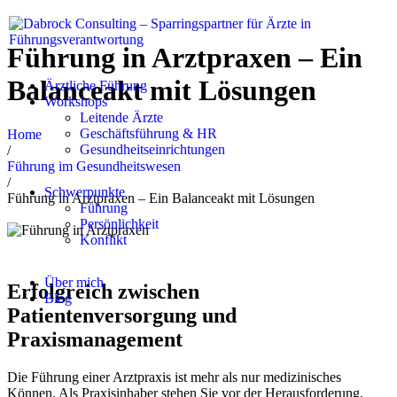
Führung in Arztpraxen – Ein
Balanceakt mit Lösungen
Ärztliche Führung
Workshops
Leitende Ärzte
Geschäftsführung & HR
Home
Gesundheitseinrichtungen
/
Führung im Gesundheitswesen
/
Schwerpunkte
Führung in Arztpraxen – Ein Balanceakt mit Lösungen
Führung
Persönlichkeit
Konflikt
Über mich
Erfolgreich zwischen
Blog
Patientenversorgung und
Praxismanagement
Die Führung einer Arztpraxis ist mehr als nur medizinisches
Können. Als Praxisinhaber stehen Sie vor der Herausforderung,