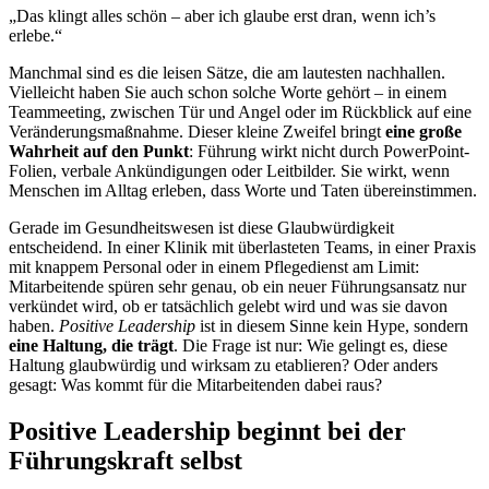
„Das klingt alles schön – aber ich glaube erst dran, wenn ich’s
erlebe.“
Manchmal sind es die leisen Sätze, die am lautesten nachhallen.
Vielleicht haben Sie auch schon solche Worte gehört – in einem
Teammeeting, zwischen Tür und Angel oder im Rückblick auf eine
Veränderungsmaßnahme. Dieser kleine Zweifel bringt
eine große
Wahrheit auf den Punkt
: Führung wirkt nicht durch PowerPoint-
Folien, verbale Ankündigungen oder Leitbilder. Sie wirkt, wenn
Menschen im Alltag erleben, dass Worte und Taten übereinstimmen.
Gerade im Gesundheitswesen ist diese Glaubwürdigkeit
entscheidend. In einer Klinik mit überlasteten Teams, in einer Praxis
mit knappem Personal oder in einem Pflegedienst am Limit:
Mitarbeitende spüren sehr genau, ob ein neuer Führungsansatz nur
verkündet wird, ob er tatsächlich gelebt wird und was sie davon
haben.
Positive Leadership
ist in diesem Sinne kein Hype, sondern
eine Haltung, die trägt
. Die Frage ist nur: Wie gelingt es, diese
Haltung glaubwürdig und wirksam zu etablieren? Oder anders
gesagt: Was kommt für die Mitarbeitenden dabei raus?
Positive Leadership beginnt bei der
Führungskraft selbst