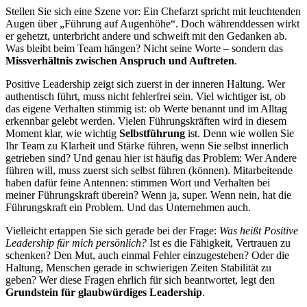
Stellen Sie sich eine Szene vor: Ein Chefarzt spricht mit leuchtenden
Augen über „Führung auf Augenhöhe“. Doch währenddessen wirkt
er gehetzt, unterbricht andere und schweift mit den Gedanken ab.
Was bleibt beim Team hängen? Nicht seine Worte – sondern das
Missverhältnis zwischen Anspruch und Auftreten
.
Positive Leadership zeigt sich zuerst in der inneren Haltung. Wer
authentisch führt, muss nicht fehlerfrei sein. Viel wichtiger ist, ob
das eigene Verhalten stimmig ist: ob Werte benannt und im Alltag
erkennbar gelebt werden. Vielen Führungskräften wird in diesem
Moment klar, wie wichtig
Selbstführung
ist. Denn wie wollen Sie
Ihr Team zu Klarheit und Stärke führen, wenn Sie selbst innerlich
getrieben sind? Und genau hier ist häufig das Problem: Wer Andere
führen will, muss zuerst sich selbst führen (können). Mitarbeitende
haben dafür feine Antennen: stimmen Wort und Verhalten bei
meiner Führungskraft überein? Wenn ja, super. Wenn nein, hat die
Führungskraft ein Problem. Und das Unternehmen auch.
Vielleicht ertappen Sie sich gerade bei der Frage:
Was heißt Positive
Leadership für mich persönlich?
Ist es die Fähigkeit, Vertrauen zu
schenken? Den Mut, auch einmal Fehler einzugestehen? Oder die
Haltung, Menschen gerade in schwierigen Zeiten Stabilität zu
geben? Wer diese Fragen ehrlich für sich beantwortet, legt den
Grundstein für glaubwürdiges Leadership
.