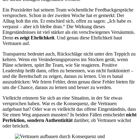
Ein Praxisleiter hat seinem Team wöchentliche Feedbackgespräche
versprochen. Schon in der zweiten Woche hat er gemerkt: Der
Alltag holt ihn ein. Er entschied sich, offen zu sagen: „Ich habe es
verpasst – aber ich bleibe dran.“ Die Wirkung dieses
Eingeständnisses ist viel stärker als ein verschwiegenes Versäumnis.
Denn
es zeigt Ehrlichkeit
. Und genau diese Ehrlichkeit baut
Vertrauen auf.
Transparenz bedeutet auch, Rückschläge nicht unter den Teppich zu
kehren. Wenn ein Veränderungsprozess ins Stocken gerät, wenn
Pläne scheitern, spürt Ihr Team, wie Sie reagieren. Positive
Leadership heißt dann, offen zu benennen, was nicht funktioniert –
und die Bereitschaft zu zeigen, daraus zu lernen. Um es banal
auszudrücken: Wir feiern Fehler, denn genau diese Fehler bieten für
uns die Chance, daraus zu lernen und besser zu werden.
Vielleicht erinnern Sie sich an eine Situation, in der Sie etwas
versprochen haben. War es die Konsequenz, die Vertrauen
aufgebaut hat? Oder war es vielleicht das offene Eingeständnis, dass
Sie einen Weg anpassen mussten? In beiden Fällen entscheidet
nicht
Perfektion, sondern Authentizität
darüber, ob Vertrauen wächst
oder bröckelt.