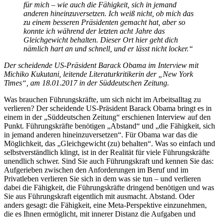
für mich – wie auch die Fähigkeit, sich in jemand
anderen hineinzuversetzen. Ich weiß nicht, ob mich das
zu einem besseren Präsidenten gemacht hat, aber so
konnte ich während der letzten acht Jahre das
Gleichgewicht behalten. Dieser Ort hier geht dich
nämlich hart an und schnell, und er lässt nicht locker.“
Der scheidende US-Präsident Barack Obama im Interview mit
Michiko Kukutani, leitende Literaturkritikerin der „New York
Times“, am 18.01.2017 in der Süddeutschen Zeitung.
Was brauchen Führungskräfte, um sich nicht im Arbeitsalltag zu
verlieren? Der scheidende US-Präsident Barack Obama bringt es in
einem in der „Süddeutschen Zeitung“ erschienen Interview auf den
Punkt. Führungskräfte benötigen „Abstand“ und „die Fähigkeit, sich
in jemand anderen hineinzuversetzen“. Für Obama war das die
Möglichkeit, das „Gleichgewicht (zu) behalten“. Was so einfach und
selbstverständlich klingt, ist in der Realität für viele Führungskräfte
unendlich schwer. Sind Sie auch Führungskraft und kennen Sie das:
Aufgerieben zwischen den Anforderungen im Beruf und im
Privatleben verlieren Sie sich in dem was sie tun – und verlieren
dabei die Fähigkeit, die Führungskräfte dringend benötigen und was
Sie aus Führungskraft eigentlich mit ausmacht. Abstand. Oder
anders gesagt: die Fähigkeit, eine Meta-Perspektive einzunehmen,
die es Ihnen ermöglicht, mit innerer Distanz die Aufgaben und