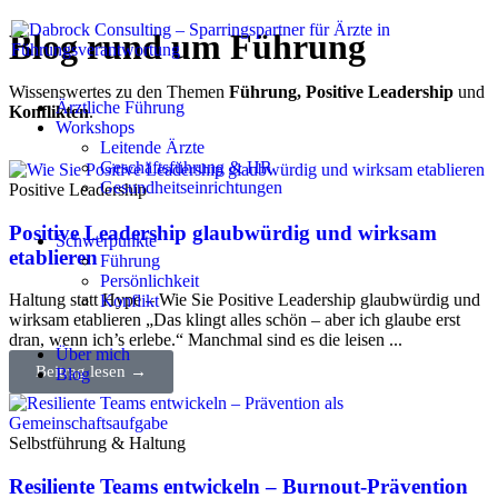
Blog rund um Führung
Wissenswertes zu den Themen
Führung, Positive Leadership
und
Ärztliche Führung
Konflikten
.
Workshops
Leitende Ärzte
Geschäftsführung & HR
Gesundheitseinrichtungen
Positive Leadership
Positive Leadership glaubwürdig und wirksam
Schwerpunkte
etablieren
Führung
Persönlichkeit
Haltung statt Hype – Wie Sie Positive Leadership glaubwürdig und
Konflikt
wirksam etablieren „Das klingt alles schön – aber ich glaube erst
dran, wenn ich’s erlebe.“ Manchmal sind es die leisen ...
Über mich
Beitrag lesen →
Blog
Selbstführung & Haltung
Resiliente Teams entwickeln – Burnout-Prävention